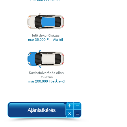
275.000
Ft
+ Áfa-tól
Tető dekorfóliázás
már 36.000 Ft + Áfa-tól
Kavicsfelverődés elleni
fóliázás
már 200.000 Ft + Áfa-tól
Ajánlatkérés