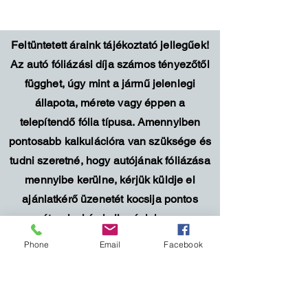
Feltüntetett áraink tájékoztató jellegűek!
Az autó fóliázási díja számos tényezőtől
függhet, úgy mint a jármű jelenlegi
állapota, mérete vagy éppen a
telepítendő fólia típusa. Amennyiben
pontosabb kalkulációra van szüksége és
tudni szeretné, hogy autójának fóliázása
mennyibe kerülne, kérjük küldje el
ajánlatkérő üzenetét kocsija pontos
paramétereivel és kollegánk hamarosan
felveszi Önnel a kapcsolatot.
Phone
Email
Facebook
Keressen és kövessen minket: